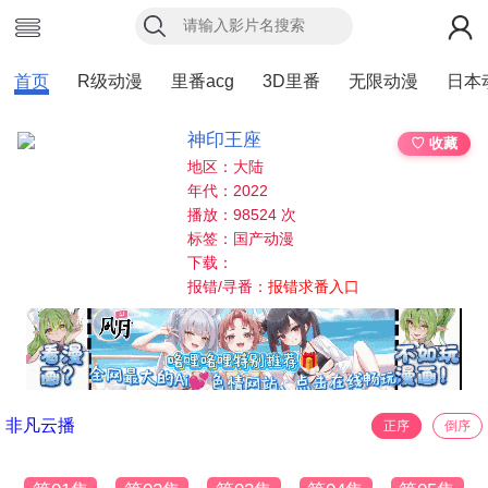
首页
R级动漫
里番acg
3D里番
无限动漫
日本
神印王座
♡ 收藏
地区：大陆
年代：2022
播放：98524 次
标签：国产动漫
下载：
报错/寻番：
报错求番入口
非凡云播
正序
倒序