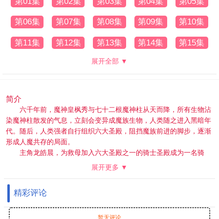
第01集
第02集
第03集
第04集
第05集
第06集
第07集
第08集
第09集
第10集
第11集
第12集
第13集
第14集
第15集
展开全部 ▼
简介
六千年前，魔神皇枫秀与七十二根魔神柱从天而降，所有生物沾
染魔神柱散发的气息，立刻会变异成魔族生物，人类随之进入黑暗年
代。随后，人类强者自行组织六大圣殿，阻挡魔族前进的脚步，逐渐
形成人魔共存的局面。
主角龙皓晨，为救母加入六大圣殿之一的骑士圣殿成为一名骑
士，在一步步成长冒险中，奇遇，诡计，命运般的爱情与友情不断在
展开更多 ▼
他身上上演。龙皓晨坚守骑士精神，通过自己的人格与努力，赢得他
人认可。他先是与六大圣殿其他天才少年组成“1号猎魔团”对抗魔族，
精彩评论
为人类的生存与尊严奋战。同时不惜献出生命，守护自己的伙伴与最
珍贵的爱人。而世界的局势变化难测，更多的阴谋在酝酿，更深的秘
密也等着他却揭开。
暂无评论