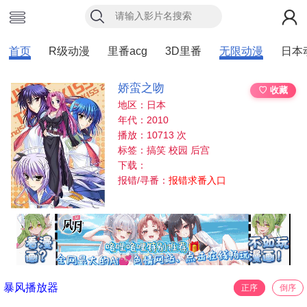
首页
R级动漫
里番acg
3D里番
无限动漫
日本
娇蛮之吻
♡ 收藏
地区：日本
年代：2010
播放：10713 次
标签：搞笑 校园 后宫
下载：
报错/寻番：
报错求番入口
暴风播放器
正序
倒序